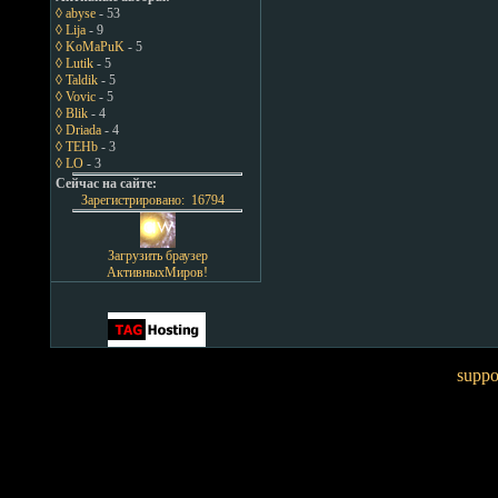
◊ abyse
- 53
◊ Lija
- 9
◊ KoMaPuK
- 5
◊ Lutik
- 5
◊ Taldik
- 5
◊ Vovic
- 5
◊ Blik
- 4
◊ Driada
- 4
◊ TEHb
- 3
◊ LO
- 3
Сейчас на сайте:
Зарегистрировано: 16794
Загрузить браузер
АктивныхМиров!
suppo