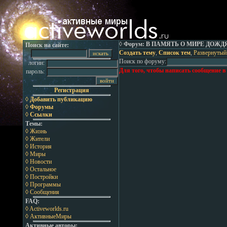
◊ Форум: В ПАМЯТЬ О МИРЕ ДОЖД
Поиск на сайте:
Создать тему
,
Список тем
,
Развернутый
Поиск по форуму:
логин:
Для того, чтобы написать сообщение в
пароль:
Регистрация
◊ Добавить публикацию
◊ Форумы
◊ Ссылки
Темы:
◊ Жизнь
◊ Жители
◊ История
◊ Миры
◊ Новости
◊ Остальное
◊ Постройки
◊ Программы
◊ Сообщения
FAQ:
◊ Activeworlds.ru
◊ АктивныеМиры
Активные авторы: