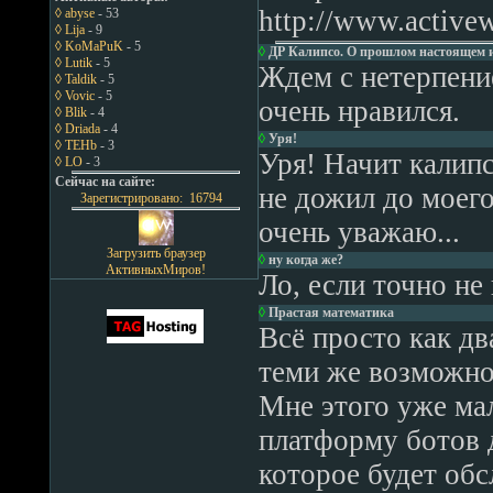
http://www.active
◊ abyse
- 53
◊ Lija
- 9
◊ KoMaPuK
- 5
◊
ДР Калипсо. О прошлом настоящем 
◊ Lutik
- 5
Ждем с нетерпение
◊ Taldik
- 5
◊ Vovic
- 5
очень нравился.
◊ Blik
- 4
◊ Driada
- 4
◊
Уря!
◊ TEHb
- 3
Уря! Начит калипс
◊ LO
- 3
Сейчас на сайте:
не дожил до моего
Зарегистрировано: 16794
очень уважаю...
Загрузить браузер
◊
ну когда же?
АктивныхМиров!
Ло, если точно не
◊
Прастая математика
Всё просто как дв
теми же возможнос
Мне этого уже мал
платформу ботов д
которое будет обс