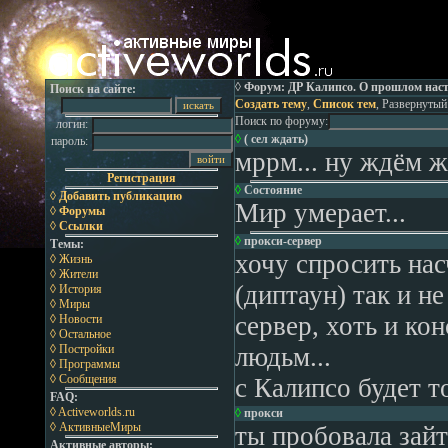
◊ Форум: ДР Калипсо. О прошлом нас
Поиск на сайте:
Создать тему
,
Список тем
, Развернутый
Поиск по форуму:
логин:
◊
( сел ждать)
пароль:
мррм... ну ждём ж
Регистрация
◊
Состояние
◊ Добавить публикацию
Мир умерает...
◊ Форумы
◊ Ссылки
◊
прокси-сервер
Темы:
хочу спросить нас
◊ Жизнь
◊ Жители
(диптаун) так и не
◊ История
◊ Миры
сервер, хоть и ко
◊ Новости
◊ Остальное
◊ Постройки
людьм...
◊ Программы
◊ Сообщения
с Калипсо будет т
FAQ:
◊ Activeworlds.ru
◊
прокси
◊ АктивныеМиры
ты пробовала зайт
Активные авторы: