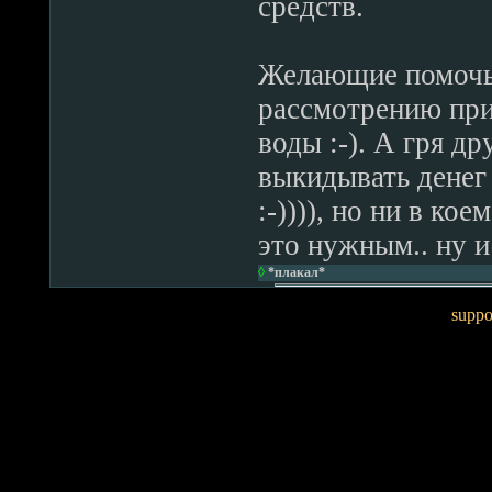
средств.
Желающие помочь 
рассмотрению при
воды :-). А гря д
выкидывать денег 
:-)))), но ни в ко
это нужным.. ну и
◊
*плакал*
suppo