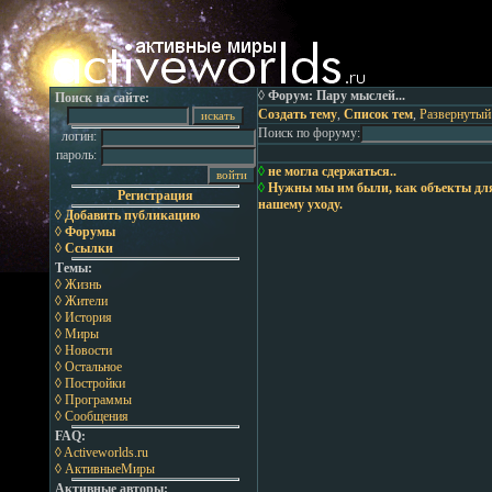
◊ Форум: Пару мыслей...
Поиск на сайте:
Создать тему
,
Список тем
,
Развернутый
Поиск по форуму:
логин:
пароль:
◊
не могла сдержаться..
◊
Нужны мы им были, как объекты для
Регистрация
нашему уходу.
◊ Добавить публикацию
◊ Форумы
◊ Ссылки
Темы:
◊ Жизнь
◊ Жители
◊ История
◊ Миры
◊ Новости
◊ Остальное
◊ Постройки
◊ Программы
◊ Сообщения
FAQ:
◊ Activeworlds.ru
◊ АктивныеМиры
Активные авторы: