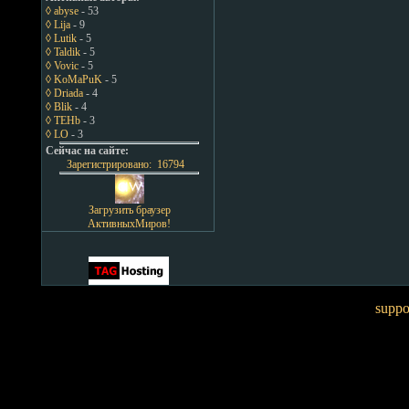
◊ abyse
- 53
◊ Lija
- 9
◊ Lutik
- 5
◊ Taldik
- 5
◊ Vovic
- 5
◊ KoMaPuK
- 5
◊ Driada
- 4
◊ Blik
- 4
◊ TEHb
- 3
◊ LO
- 3
Сейчас на сайте:
Зарегистрировано: 16794
Загрузить браузер
АктивныхМиров!
suppo