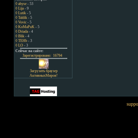
◊ abyse
- 53
◊ Lija
- 9
◊ Lutik
- 5
◊ Taldik
- 5
◊ Vovic
- 5
◊ KoMaPuK
- 5
◊ Driada
- 4
◊ Blik
- 4
◊ TEHb
- 3
◊ LO
- 3
Сейчас на сайте:
Зарегистрировано: 16794
Загрузить браузер
АктивныхМиров!
suppo