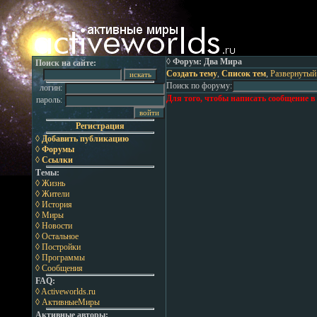
◊ Форум: Два Мира
Поиск на сайте:
Создать тему
,
Список тем
,
Развернутый
Поиск по форуму:
логин:
Для того, чтобы написать сообщение в
пароль:
Регистрация
◊ Добавить публикацию
◊ Форумы
◊ Ссылки
Темы:
◊ Жизнь
◊ Жители
◊ История
◊ Миры
◊ Новости
◊ Остальное
◊ Постройки
◊ Программы
◊ Сообщения
FAQ:
◊ Activeworlds.ru
◊ АктивныеМиры
Активные авторы: