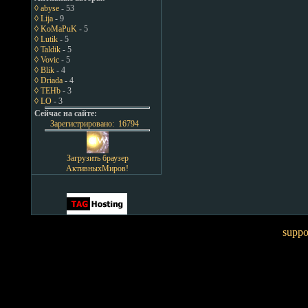
◊ abyse
- 53
◊ Lija
- 9
◊ KoMaPuK
- 5
◊ Lutik
- 5
◊ Taldik
- 5
◊ Vovic
- 5
◊ Blik
- 4
◊ Driada
- 4
◊ TEHb
- 3
◊ LO
- 3
Сейчас на сайте:
Зарегистрировано: 16794
Загрузить браузер
АктивныхМиров!
suppo