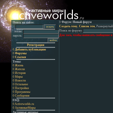
◊ Форум: Новый форум
Поиск на сайте:
Создать тему
,
Список тем
, Развернутый
Поиск по форуму:
логин:
Для того, чтобы написать сообщение в
пароль:
Регистрация
◊ Добавить публикацию
◊ Форумы
◊ Ссылки
Темы:
◊ Жизнь
◊ Жители
◊ История
◊ Миры
◊ Новости
◊ Остальное
◊ Постройки
◊ Программы
◊ Сообщения
FAQ:
◊ Activeworlds.ru
◊ АктивныеМиры
Активные авторы: