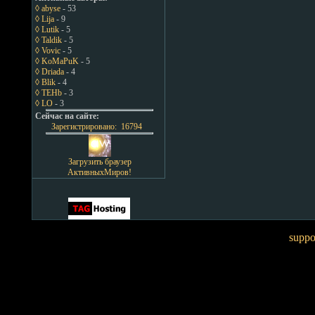
◊ abyse
- 53
◊ Lija
- 9
◊ Lutik
- 5
◊ Taldik
- 5
◊ Vovic
- 5
◊ KoMaPuK
- 5
◊ Driada
- 4
◊ Blik
- 4
◊ TEHb
- 3
◊ LO
- 3
Сейчас на сайте:
Зарегистрировано: 16794
Загрузить браузер
АктивныхМиров!
suppo