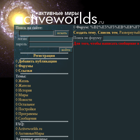
◊ Форум: %D2%E5%F5%ED%E8%
Поиск на сайте:
Создать тему
,
Список тем
,
Развернутый
Поиск по форуму:
логин:
Для того, чтобы написать сообщение в
пароль:
Регистрация
◊ Добавить публикацию
◊ Форумы
◊ Ссылки
Темы:
◊ Жизнь
◊ Жители
◊ История
◊ Миры
◊ Новости
◊ Остальное
◊ Постройки
◊ Программы
◊ Сообщения
FAQ:
◊ Activeworlds.ru
◊ АктивныеМиры
Активные авторы: