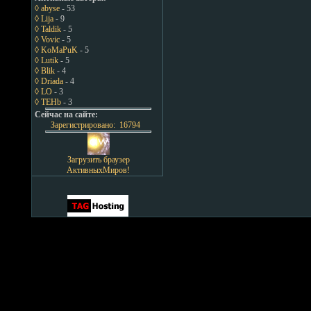
◊ abyse
- 53
◊ Lija
- 9
◊ Taldik
- 5
◊ Vovic
- 5
◊ KoMaPuK
- 5
◊ Lutik
- 5
◊ Blik
- 4
◊ Driada
- 4
◊ LO
- 3
◊ TEHb
- 3
Сейчас на сайте:
Зарегистрировано: 16794
Загрузить браузер
АктивныхМиров!