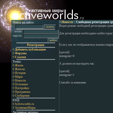
◊
Новости
>
Свободная регистрация гр
Поиск на сайте:
Веден режим свободной регистрации гражда
логин:
Для регистрации необходимо войти туристо
пароль:
Если у вас не отображаеться кнопка imigra
Регистрация
◊ Добавить публикацию
[special]
◊ Форумы
immigrate=0
◊ Ссылки
Темы:
А должен он выглядеть так:
◊ Жизнь
◊ Жители
[special]
◊ История
immigrate=1
◊ Миры
◊ Новости
Спасибо за внимание.
◊ Остальное
◊ Постройки
◊ Программы
◊ Сообщения
FAQ:
◊ Activeworlds.ru
◊ АктивныеМиры
Активные авторы: