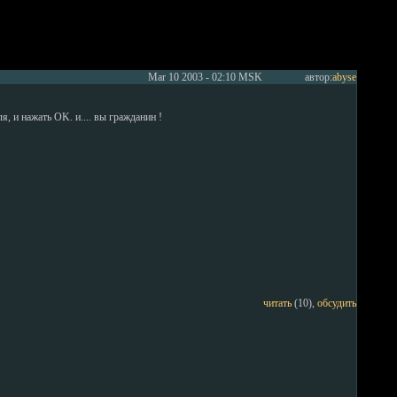
Mar 10 2003 - 02:10 MSK
автор:
abyse
, и нажать OK. и.... вы гражданин !
читать
(10),
обсудить