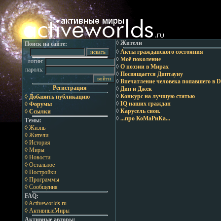
◊ Жители
Поиск на сайте:
◊
Акты гражданского состояния
◊
Моё поколение
логин:
◊
О поэзии в Мирах
пароль:
◊
Посвящается Диптауну
◊
Впечатление человека попавшего в
Регистрация
◊
Дип и Джек
◊
Конкурс на лучшую статью
◊ Добавить публикацию
◊
IQ наших граждан
◊ Форумы
◊
Карусель снов.
◊ Ссылки
◊
...про КоМаРиКа...
Темы:
◊ Жизнь
◊ Жители
◊ История
◊ Миры
◊ Новости
◊ Остальное
◊ Постройки
◊ Программы
◊ Сообщения
FAQ:
◊ Activeworlds.ru
◊ АктивныеМиры
Активные авторы: