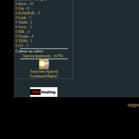
◊ abyse
- 53
◊ Lija
- 9
◊ KoMaPuK
- 5
◊ Lutik
- 5
◊ Taldik
- 5
◊ Vovic
- 5
◊ Blik
- 4
◊ Driada
- 4
◊ TEHb
- 3
◊ LO
- 3
Сейчас на сайте:
Зарегистрировано: 16794
Загрузить браузер
АктивныхМиров!
suppo