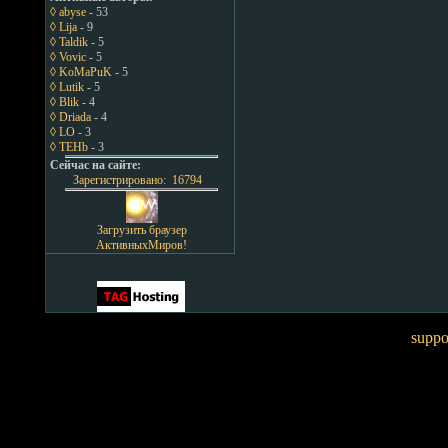
◊ abyse
- 53
◊ Lija
- 9
◊ Taldik
- 5
◊ Vovic
- 5
◊ KoMaPuK
- 5
◊ Lutik
- 5
◊ Blik
- 4
◊ Driada
- 4
◊ LO
- 3
◊ TEHb
- 3
Сейчас на сайте:
Зарегистрировано: 16794
Загрузить браузер
АктивныхМиров!
suppo