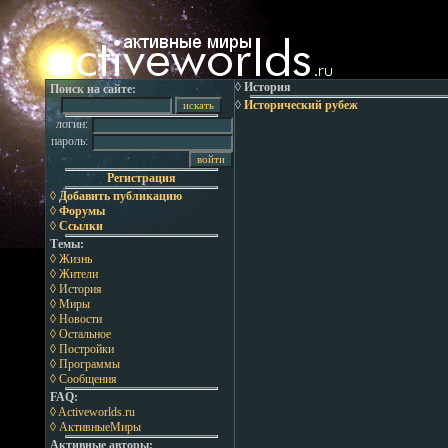
◊ История
Поиск на сайте:
◊
Исторический рубеж
логин:
пароль:
Регистрация
◊ Добавить публикацию
◊ Форумы
◊ Ссылки
Темы:
◊ Жизнь
◊ Жители
◊ История
◊ Миры
◊ Новости
◊ Остальное
◊ Постройки
◊ Программы
◊ Сообщения
FAQ:
◊ Activeworlds.ru
◊ АктивныеМиры
Активные авторы: