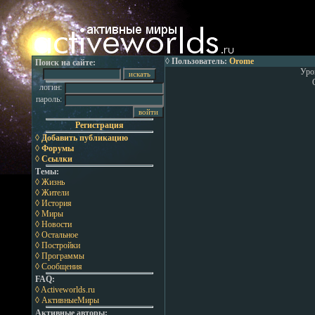
◊ Пользователь:
Orome
Поиск на сайте:
Уро
логин:
пароль:
Регистрация
◊ Добавить публикацию
◊ Форумы
◊ Ссылки
Темы:
◊ Жизнь
◊ Жители
◊ История
◊ Миры
◊ Новости
◊ Остальное
◊ Постройки
◊ Программы
◊ Сообщения
FAQ:
◊ Activeworlds.ru
◊ АктивныеМиры
Активные авторы: