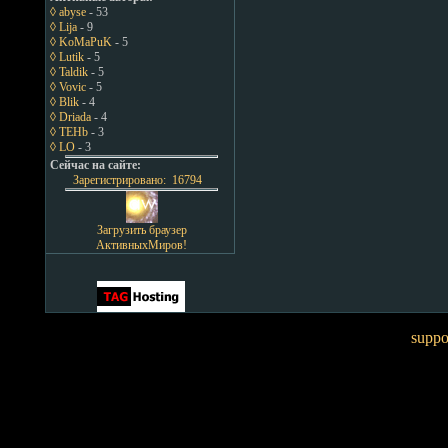
◊ abyse
- 53
◊ Lija
- 9
◊ KoMaPuK
- 5
◊ Lutik
- 5
◊ Taldik
- 5
◊ Vovic
- 5
◊ Blik
- 4
◊ Driada
- 4
◊ TEHb
- 3
◊ LO
- 3
Сейчас на сайте:
Зарегистрировано: 16794
Загрузить браузер
АктивныхМиров!
suppo