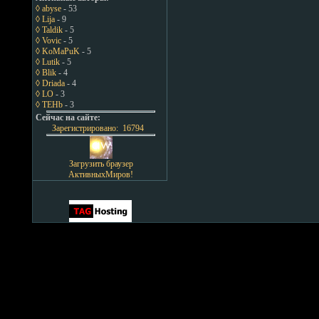
◊ abyse
- 53
◊ Lija
- 9
◊ Taldik
- 5
◊ Vovic
- 5
◊ KoMaPuK
- 5
◊ Lutik
- 5
◊ Blik
- 4
◊ Driada
- 4
◊ LO
- 3
◊ TEHb
- 3
Сейчас на сайте:
Зарегистрировано: 16794
Загрузить браузер
АктивныхМиров!