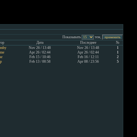
Показывать
тем,
тор
Дата
Последнее
№
omby
Nov 26 / 13:48
Nov 26 / 13:48
1
ome
Apr 26 / 02:44
Apr 26 / 02:44
1
ne
Feb 15 / 10:46
Feb 16 / 12:11
2
vp
Feb 13 / 00:58
Apr 08 / 23:56
5