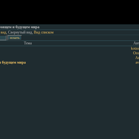
тоящем и будущем мира
 вид
, Свернутый вид,
Вид списком
Тема
Ав
kotz
Or
A
и будущем мира
a