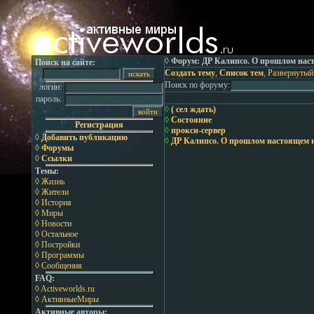
◊ Форум: ДР Калипсо. О прошлом нас
Поиск на сайте:
Создать тему
,
Список тем
,
Развернутый
Поиск по форуму:
логин:
пароль:
◊
( сел ждать)
◊
Состояние
Регистрация
◊
прокси-сервер
◊ Добавить публикацию
◊
ДР Калипсо. О прошлом настоящем 
◊ Форумы
◊ Ссылки
Темы:
◊ Жизнь
◊ Жители
◊ История
◊ Миры
◊ Новости
◊ Остальное
◊ Постройки
◊ Программы
◊ Сообщения
FAQ:
◊ Activeworlds.ru
◊ АктивныеМиры
Активные авторы: